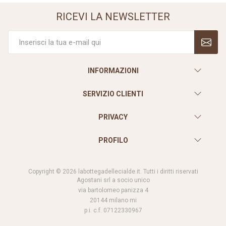
RICEVI LA NEWSLETTER
INFORMAZIONI
SERVIZIO CLIENTI
PRIVACY
PROFILO
Copyright © 2026 labottegadellecialde.it. Tutti i diritti riservati
Agostani srl a socio unico
via bartolomeo panizza 4
20144 milano mi
p.i. c.f. 07122330967