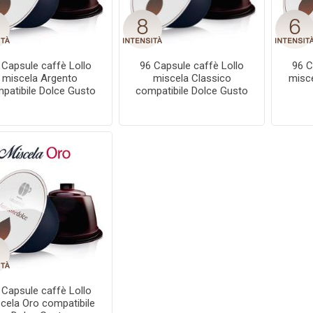
presso
a Vero
Caffitaly
Illy
Espresso Cap
Kimbo
Nescaf
Iperes
Gu
 Capsule caffè Lollo
96 Capsule caffè Lollo
96 C
miscela Argento
miscela Classico
misce
patibile Dolce Gusto
compatibile Dolce Gusto
 Capsule caffè Lollo
cela Oro compatibile