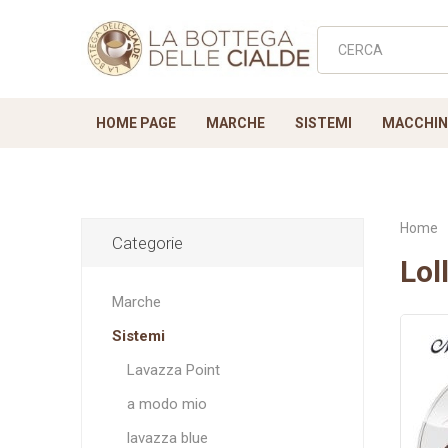
HOME PAGE
MARCHE
SISTEMI
MACCHINE
Home
Categorie
Lol
Lavazza Point
NUOVE
Novità
VARIE - Adattatori
a modo mio
Bottega
Ricamb
lavaz
T
Marche
Filtri Accessori
C
Biscotti
Sistemi
Lavazza Point
a modo mio
lavazza blue