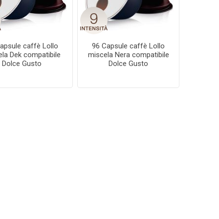
e Dolce
presso
Uno System
Maranello
sto
apsule caffè Lollo
96 Capsule caffè Lollo
la Dek compatibile
miscela Nera compatibile
Dolce Gusto
Dolce Gusto