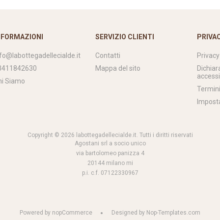
NFORMAZIONI
SERVIZIO CLIENTI
PRIVA
nfo@labottegadellecialde.it
Contatti
Privacy
3411842630
Mappa del sito
Dichiar
accessi
hi Siamo
Termini
Impost
Copyright © 2026 labottegadellecialde.it. Tutti i diritti riservati
Agostani srl a socio unico
via bartolomeo panizza 4
20144 milano mi
p.i. c.f. 07122330967
Powered by
nopCommerce
Designed by
Nop-Templates.com