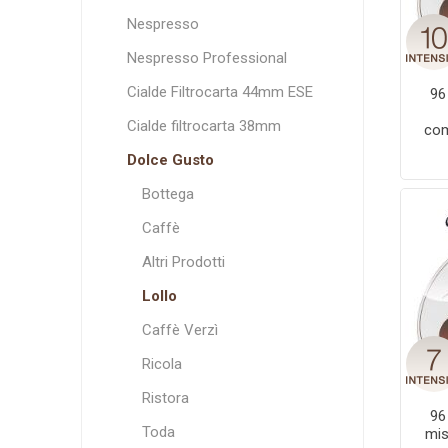
Espresso Italia
L'OR
Fior Fiore Coop
Espresso Cap
mokes
Arom
Nespresso
Termozeta
Nespresso Professional
Cialde Filtrocarta 44mm ESE
96
Cialde filtrocarta 38mm
com
Aroma Vero
Caffè torrefatto
Dolce Gusto
in grani
Bottega
Caffè
Altri Prodotti
Lollo
Caffè Verzì
Ricola
Ristora
96
Toda
mis