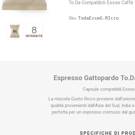
presso
a Vero
Caffitaly
Illy
Espresso Cap
Kimbo
Nescaf
Iperes
To.Da Compatibili Essse Caffè
Gu
Sku:
TodaEsseG.RIcco
Espresso Gattopardo To.D
Capsule compatibili Essse
La miscela Gusto Ricco proviene dall’unione 
qualità provenienti dall’Asia del Sud, India e
perfetta per un espresso cremoso dal gu
SPECIFICHE DI PR