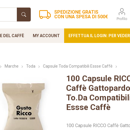
SPEDIZIONE GRATIS
CON UNA SPESA DI 500€
Profilo
 DEL CAFFÈ
MY ACCOUNT
EFFETTUA IL LOGIN: PER VEDER
Marche
Toda
Capsule Toda Compatibili Essse Caffè
100 Capsule RIC
i Small
za blue
oda
Verzì Caffè
Nespresso
Nespresso
Ristora
Cialde Fi
Lo
Caffè Gattopard
up
Professional
44mm
To.Da Compatibil
Essse Caffè
100 Capsule RICCO Caffè Gatt