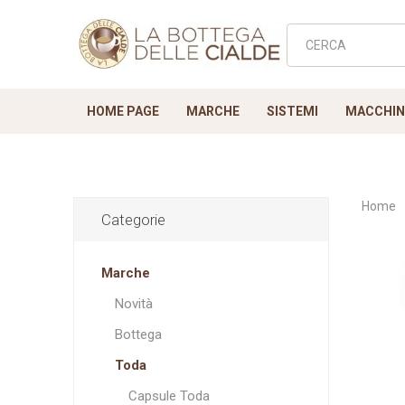
HOME PAGE
MARCHE
SISTEMI
MACCHINE
Home
Categorie
Lavazza Point
NUOVE
Novità
VARIE - Adattatori
a modo mio
Bottega
Ricamb
lavaz
T
Marche
Filtri Accessori
C
Biscotti
Novità
Bottega
Toda
Capsule Toda