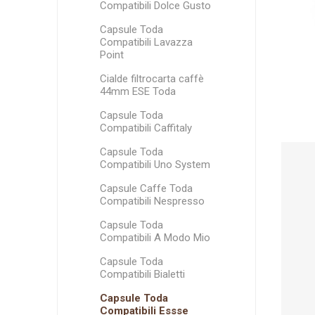
Espresso Italia
L'OR
Fior Fiore Coop
Espresso Cap
mokes
Arom
Compatibili Dolce Gusto
Termozeta
Capsule Toda
Compatibili Lavazza
Point
Cialde filtrocarta caffè
44mm ESE Toda
Aroma Vero
Caffè torrefatto
Capsule Toda
in grani
Compatibili Caffitaly
Capsule Toda
Compatibili Uno System
Capsule Caffe Toda
Compatibili Nespresso
Capsule Toda
Compatibili A Modo Mio
Capsule Toda
Compatibili Bialetti
Capsule Toda
Compatibili Essse