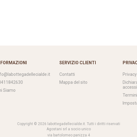
NFORMAZIONI
SERVIZIO CLIENTI
PRIVA
nfo@labottegadellecialde.it
Contatti
Privacy
3411842630
Mappa del sito
Dichiar
accessi
hi Siamo
Termini
Impost
Copyright © 2026 labottegadellecialde.it. Tutti i diritti riservati
Agostani srl a socio unico
via bartolomeo panizza 4