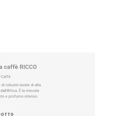
e Dolce
presso
Uno System
Maranello
sto
a caffè RICCO
 Caffè.
di robuste lavate di alta
 dall’Africa. È la miscela
sto e profumo intenso.
ODOTTO