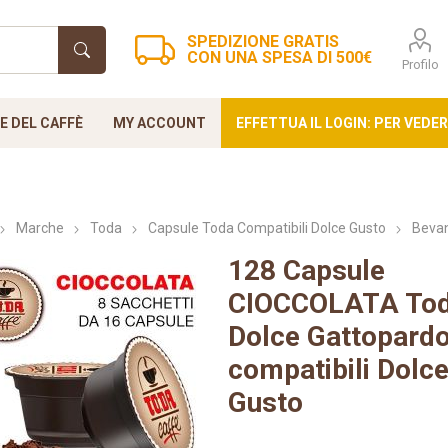
SPEDIZIONE GRATIS
CON UNA SPESA DI 500€
Profilo
 DEL CAFFÈ
MY ACCOUNT
EFFETTUA IL LOGIN: PER VEDER
Marche
Toda
Capsule Toda Compatibili Dolce Gusto
Bevan
128 Capsule
i Small
za blue
oda
Verzì Caffè
Nespresso
Nespresso
Ristora
Cialde Fi
Lo
CIOCCOLATA To
up
Professional
44mm
Dolce Gattopard
compatibili Dolc
Gusto