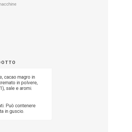
 macchine
ODOTTO
te, cacao magro in
cremato in polvere,
), sale e aromi.
vati. Può contenere
ta in guscio.