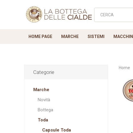
HOME PAGE
MARCHE
SISTEMI
MACCHINE
Home
Categorie
Lavazza Point
NUOVE
Novità
VARIE - Adattatori
a modo mio
Bottega
Ricamb
lavaz
T
Marche
Filtri Accessori
C
Biscotti
Novità
Bottega
Toda
Capsule Toda