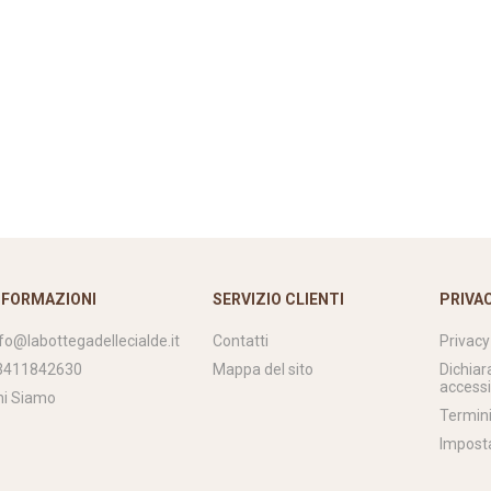
NFORMAZIONI
SERVIZIO CLIENTI
PRIVA
nfo@labottegadellecialde.it
Contatti
Privacy
3411842630
Mappa del sito
Dichiar
accessi
hi Siamo
Termini
Impost