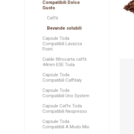
Espresso Italia
L'OR
Fior Fiore Coop
Espresso Cap
mokes
Arom
Compatibili Dolce
Termozeta
Gusto
Caffè
Bevande solubili
Capsule Toda
Compatibili Lavazza
Aroma Vero
Caffè torrefatto
Point
in grani
Cialde filtrocarta caffè
44mm ESE Toda
Capsule Toda
Compatibili Caffitaly
Capsule Toda
Compatibili Uno System
Capsule Caffe Toda
Compatibili Nespresso
Capsule Toda
Compatibili A Modo Mio