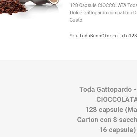
presso
a Vero
Caffitaly
Illy
Espresso Cap
Kimbo
Nescaf
Iperes
128 Capsule CIOCCOLATA Tod
Gu
Dolce Gattopardo compatibili D
Gusto
Sku:
TodaBuonCioccolato12
Toda Gattopardo -
CIOCCOLAT
128 capsule (Ma
Carton con 8 sacch
16 capsule)