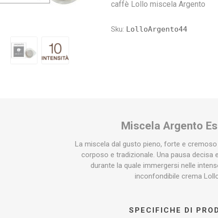
presso
a Vero
Caffitaly
Illy
Espresso Cap
Kimbo
Nescaf
Iperes
caffè Lollo miscela Argento
Gu
Sku:
LolloArgento44
Miscela Argento E
La miscela dal gusto pieno, forte e cremoso
corposo e tradizionale. Una pausa decisa e 
durante la quale immergersi nelle intense
inconfondibile crema Loll
SPECIFICHE DI PR