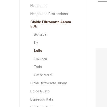
Espresso Italia
L'OR
Fior Fiore Coop
Espresso Cap
mokes
Arom
Nespresso
Termozeta
Nespresso Professional
Cialde Filtrocarta 44mm
ESE
Bottega
Aroma Vero
Caffè torrefatto
in grani
Illy
Lollo
Lavazza
Toda
Caffè Verzì
Cialde filtrocarta 38mm
Dolce Gusto
Espresso Italia