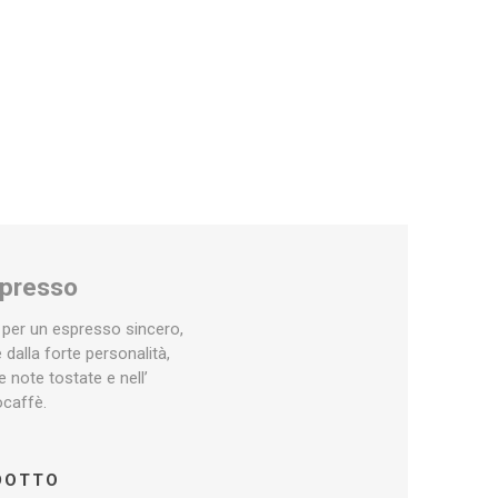
e Dolce
presso
Uno System
Maranello
sto
spresso
 per un espresso sincero,
dalla forte personalità,
 note tostate e nell’
ocaffè.
ODOTTO