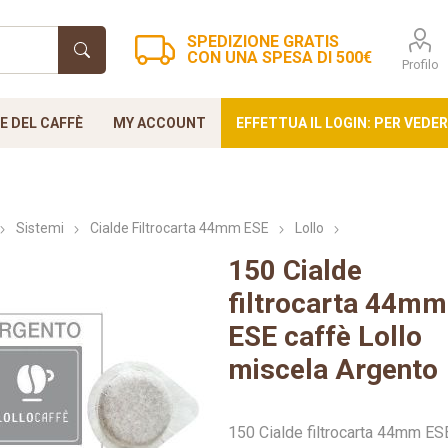
SPEDIZIONE GRATIS
CON UNA SPESA DI 500€
Profilo
 DEL CAFFÈ
MY ACCOUNT
EFFETTUA IL LOGIN: PER VEDER
Sistemi
Cialde Filtrocarta 44mm ESE
Lollo
150 Cialde
i Small
za blue
oda
Verzì Caffè
Nespresso
Nespresso
Ristora
Cialde Fi
Lo
filtrocarta 44mm
up
Professional
44mm
ESE caffè Lollo
miscela Argento
150 Cialde filtrocarta 44mm ES