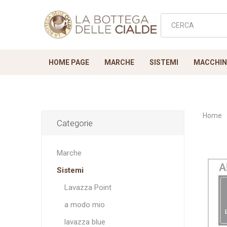
HOME PAGE
MARCHE
SISTEMI
MACCHINE
Home
Categorie
Lavazza Point
NUOVE
Novità
VARIE - Adattatori
a modo mio
Bottega
Ricamb
lavaz
T
Marche
Filtri Accessori
C
Biscotti
Sistemi
Lavazza Point
a modo mio
lavazza blue