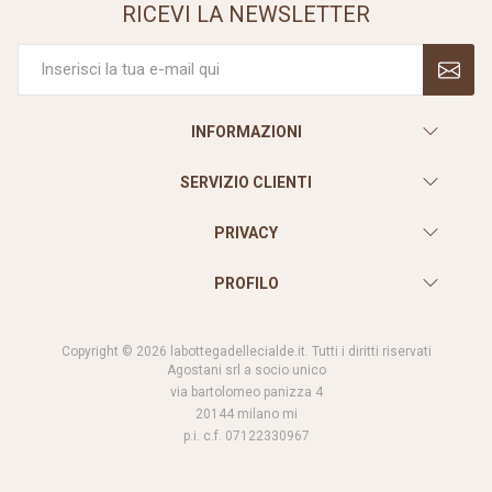
RICEVI LA NEWSLETTER
INFORMAZIONI
SERVIZIO CLIENTI
PRIVACY
PROFILO
Copyright © 2026 labottegadellecialde.it. Tutti i diritti riservati
Agostani srl a socio unico
via bartolomeo panizza 4
20144 milano mi
p.i. c.f. 07122330967