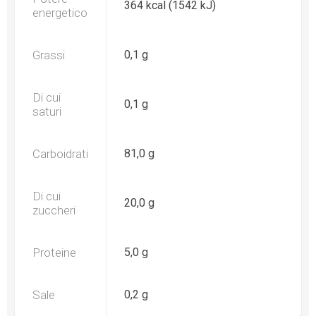
364 kcal (1542 kJ)
energetico
Grassi
0,1 g
Di cui
0,1 g
saturi
Carboidrati
81,0 g
Di cui
20,0 g
zuccheri
Proteine
5,0 g
Sale
0,2 g