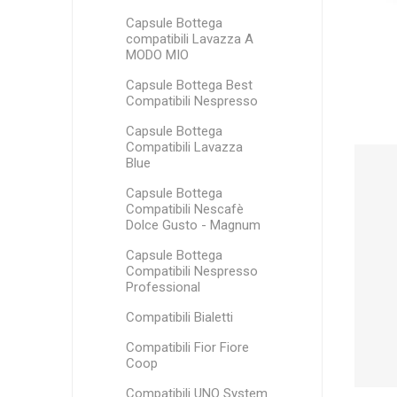
Aroma Vero
Caffè torrefatto
in grani
Capsule Bottega
compatibili Lavazza A
MODO MIO
Capsule Bottega Best
Compatibili Nespresso
Capsule Bottega
Compatibili Lavazza
Blue
Capsule Bottega
Compatibili Nescafè
Dolce Gusto - Magnum
Capsule Bottega
Compatibili Nespresso
Professional
Compatibili Bialetti
Compatibili Fior Fiore
Coop
Compatibili UNO System