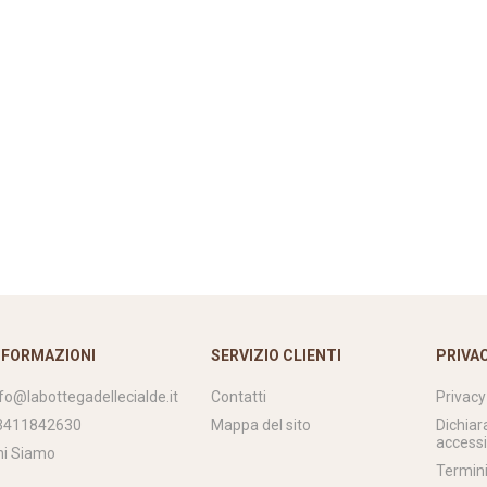
NFORMAZIONI
SERVIZIO CLIENTI
PRIVA
nfo@labottegadellecialde.it
Contatti
Privacy
3411842630
Mappa del sito
Dichiar
accessi
hi Siamo
Termini