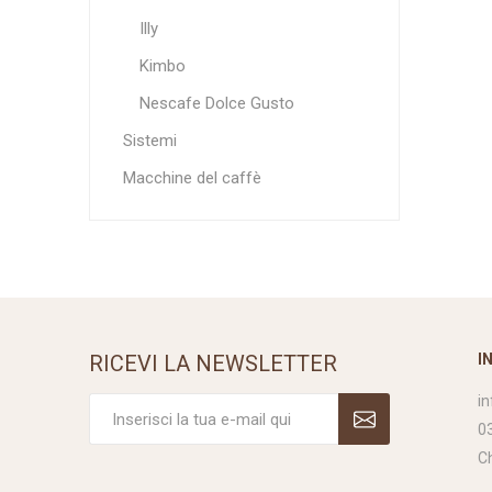
Illy
Kimbo
Nescafe Dolce Gusto
Sistemi
Macchine del caffè
RICEVI LA NEWSLETTER
I
i
0
C