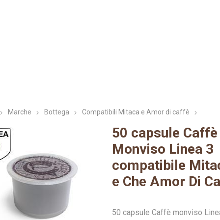
i Small
za blue
oda
Verzì Caffè
Nespresso
Nespresso
Ristora
Cialde Fi
Lo
up
Professional
44mm
Marche
Bottega
Compatibili Mitaca e Amor di caffè
50 capsule Caffè
Monviso Linea 3
presso
a Vero
Caffitaly
Illy
Espresso Cap
Kimbo
Nescaf
Iperes
Gu
compatibile Mita
e Che Amor Di Ca
50 capsule Caffè monviso Lin