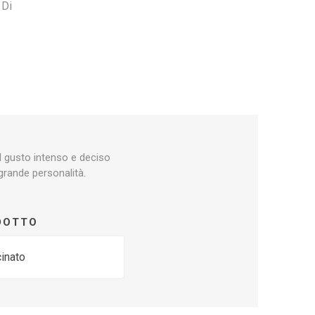
 Di
l gusto intenso e deciso
grande personalità.
ODOTTO
cinato