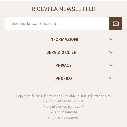
RICEVI LA NEWSLETTER
INFORMAZIONI
SERVIZIO CLIENTI
PRIVACY
PROFILO
Copyright © 2026 labottegadellecialde.it. Tutti i diritti riservati
Agostani srl a socio unico
via bartolomeo panizza 4
20144 milano mi
p.i. c.f. 07122330967