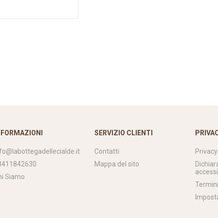
NFORMAZIONI
SERVIZIO CLIENTI
PRIVA
nfo@labottegadellecialde.it
Contatti
Privacy
3411842630
Mappa del sito
Dichiar
accessi
hi Siamo
Termini
Impost