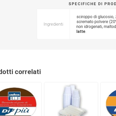
SPECIFICHE DI PR
sciroppo di glucosio,
scremato polvere (20%
Ingredienti
non idrogenati, maltod
latte
.
otti correlati