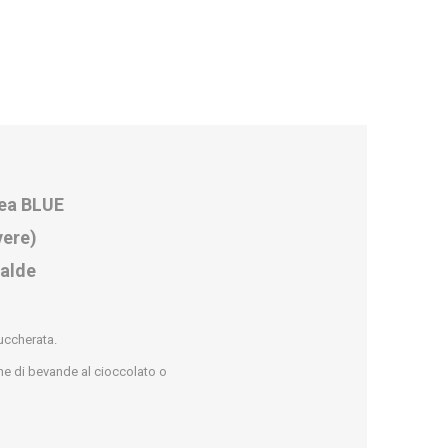
ea BLUE
vere)
ialde
uccherata.
one di bevande al cioccolato o