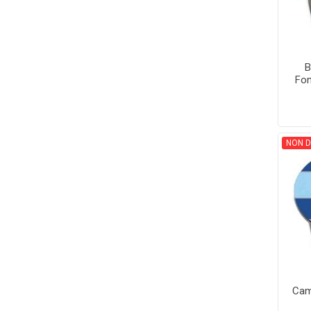
B
Fon
NON D
Cam