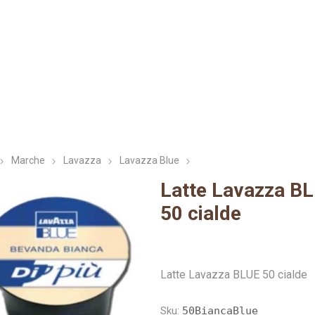
i Small
za blue
oda
Verzì Caffè
Nespresso
Nespresso
Ristora
Cialde Fi
Lo
up
Professional
44mm
Marche
Lavazza
Lavazza Blue
Latte Lavazza B
50 cialde
presso
a Vero
Caffitaly
Illy
Espresso Cap
Kimbo
Nescaf
Iperes
Gu
Latte Lavazza BLUE 50 cialde
Sku:
50BiancaBlue