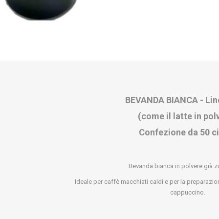
BEVANDA BIANCA - Lin
(come il latte in pol
Confezione da 50 c
Bevanda bianca in polvere già z
Ideale per caffè macchiati caldi e per la preparazi
cappuccino.